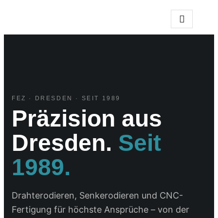
Zum
Inhalt
springen
FEZ · DRESDEN · SEIT 1989
Präzision aus
Dresden.
Seit
1989.
Drahterodieren, Senkerodieren und CNC-
Fertigung für höchste Ansprüche – von der